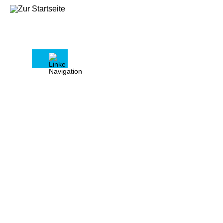
‹
›
Haus & Grund Gießen Haus- Wohnungs- und
Grundeigentümerverein e.V.
Herzlich willkommen bei Haus
& Grund Gießen
Wir freuen uns, wenn Sie sich über das
Beratungs- und Serviceangebot des
Vereins Haus & Grund Gießen e.V.
informieren möchten. Viele